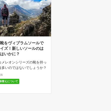
の靴をヴィブラムソールで
マイズ！新しいソールのは
地はいかに？
カメレオンシリーズの靴を持っ
は多いのではないでしょうか？
回はメレルの靴をヴィブラムソ
16
用してカスタムをしてみました
張替えについて
いきましょう。 今回使用した
ソール 今回使 […]