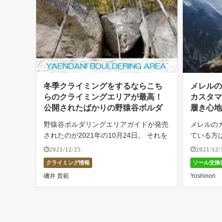
冬季クライミングをするならこち
メレル
らのクライミングエリアが最高！
カスタ
公開されたばかりの野猿谷ボルダ
履き心
ー紹介
野猿谷ボルダリングエリアガイドが発売
メレルの
されたのが2021年の10月24日。 それを
ている方
もって一般公開されたこのエリアは川沿
そこで今
2021/12/25
2021/12/
いの静かな場所に258個もの岩があるの
ールを使
クライミング情報
ソール交換
だそう。 課題数は513本とかなり多く、
ので見て
磯井 貴範
Yoshinori
10年かけて開拓されたのだ […]
ヴィブラム