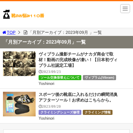
TOP
「月別アーカイブ：2023年09月 」一覧
「月別アーカイブ：2023年09月」一覧
ヴィブラム撮影チームがナカダ商会で取
材！動画の完成映像が凄い！【日本初ヴィ
ブラム社認定工場】
2023/09/23
ソール交換張替えについて
ヴィブラム(Vibram)
Yoshinori
スポーツ後の靴底に入れるだけの瞬間消臭
アフターソール！お求めはこちらから。
2023/09/20
クライミングシューズ修理
クライミング情報
Yoshinori