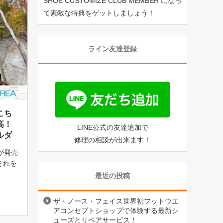
SHOE CUSTOMIZE CLUB MEMBER になっ
て素敵な特典をゲットしましょう！
ライン友達登録
こち
高！
LINE公式の友達追加で
ルダ
修理の相談が出来ます！
が発売
 それを
は川沿
最近の投稿
あるの
多く、
ザ・ノース・フェイス世界初フットウエ
アコンセプトショップで体験する最新シ
ューズとリペアサービス！