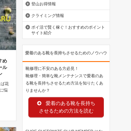
登山お得情報
クライミング情報
ポイ活で賢く稼ぐ！おすすめのポイント
サイト紹介
愛着のある靴を長持ちさせるためのノウハウ
すめ
ール
靴修理に不安のある方必見！
ン
靴修理・簡単な靴メンテナンスで愛着のあ
る靴を長持ちさせるため方法を知りたくあ
えば花
に悩
りませんか？
ライミ
愛着のある靴を長持ち
う。私
イミン
させるための方法を読む
行りで