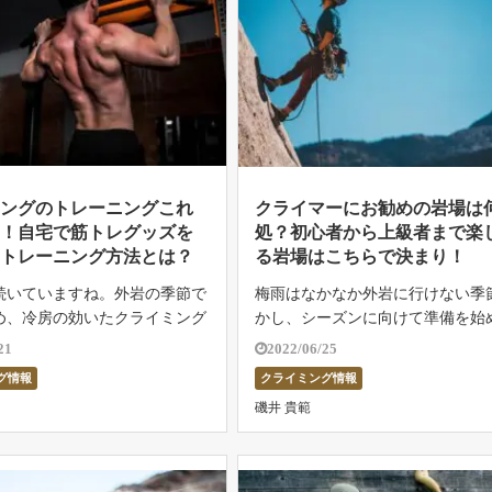
ミングのトレーニングこれ
クライマーにお勧めの岩場は
り！自宅で筋トレグッズを
処？初心者から上級者まで楽
たトレーニング方法とは？
る岩場はこちらで決まり！
続いていますね。外岩の季節で
梅雨はなかなか外岩に行けない季
め、冷房の効いたクライミング
かし、シーズンに向けて準備を始
っている人が多いことでしょ
はちょうどいいといえるでしょう。
21
2022/06/25
かし、仕事が忙しかったり、予
に始めて外岩に行く場合は、情報
グ情報
クライミング情報
なかったりすると、平日はジム
ておくのは大切。車で行くなら駐
磯井 貴範
、週末だけ登っている人も見受
あるのか、ローカルエリアの場合
]
なく […]