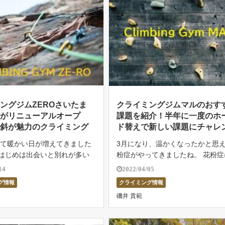
ングジムZEROさいたま
クライミングジムマルのおす
壁がリニューアルオープ
課題を紹介！半年に一度のホ
傾斜が魅力のクライミング
ド替えで新しい課題にチャレ
こちら。
ジ！
って暖かい日が増えてきました
3月になり、温かくなったかと思
度はじめは出会いと別れが多い
粉症がやってきましたね。 花粉症
あります。学生のアルバイトス
めるクライマーたちはインドアク
14
2022/04/05
新社会人になっていなくなって
ングにシフトしていくことでしょ
グ情報
クライミング情報
り、引っ越してきた人が新しく
もその一人。最近のインドアクラ
磯井 貴範
連になったりして、出会いと別
グはコーディネーション課題が流
外岩 […]