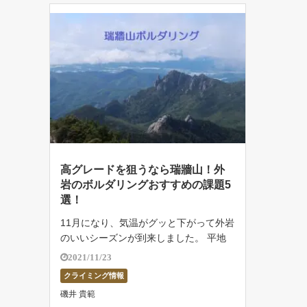
高グレードを狙うなら瑞牆山！外
岩のボルダリングおすすめの課題5
選！
11月になり、気温がグッと下がって外岩
のいいシーズンが到来しました。 平地
ではダウンが必要ないくらいまだまだ温
2021/11/23
かいですが、山に行くと風が冷たくカラ
クライミング情報
カラに乾いています。 特に11月上旬は
磯井 貴範
きれいに色づいていた瑞牆山（みずがき