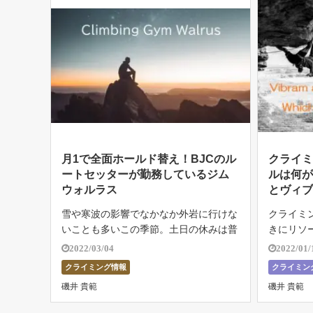
月1で全面ホールド替え！BJCのル
クライ
ートセッターが勤務しているジム
ルは何
ウォルラス
とヴィ
雪や寒波の影響でなかなか外岩に行けな
クライミ
いことも多いこの季節。土日の休みは普
きにリソ
段はいかないようなジムに遠征に出かけ
のではな
2022/03/04
2022/01/
て楽しんでいる人も少なくないでしょ
まだ使え
クライミング情報
クライミン
う。 最近は初段などの高グレードを登
すること
磯井 貴範
磯井 貴範
る人も増えてきました。そこで、低グレ
くすます
ードか […]
にな […]