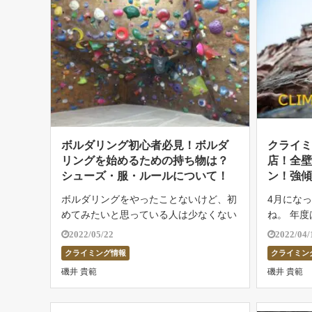
ボルダリング初心者必見！ボルダ
クライミ
リングを始めるための持ち物は？
店！全
シューズ・服・ルールについて！
ン！強
ジムは
ボルダリングをやったことないけど、初
4月にな
めてみたいと思っている人は少なくない
ね。 年
でしょう。 始めるにはどんなものが必
時期でも
2022/05/22
2022/04/
要なのか？、ルールはどんなものなの
タッフが
クライミング情報
クライミン
か？、気になると思います。いきなりお
しまった
磯井 貴範
磯井 貴範
店に飛び込むには勇気が必要。 そのた
ジムの常
め、一 […]
れが […]