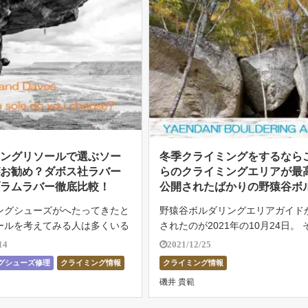
ミングリソールで選ぶソー
冬季クライミングをするなら
がお勧め？ダボス社ラバー
らのクライミングエリアが最
ブラムラバー徹底比較！
公開されたばかりの野猿谷ボ
ー紹介
ングシューズがへたってきたと
野猿谷ボルダリングエリアガイド
ールを考えてみる人は多くいる
されたのが2021年の10月24日。
いでしょうか。 靴自体はまだ
もって一般公開されたこのエリア
14
2021/12/25
るからこそ、ソールだけを交換
いの静かな場所に258個もの岩が
グシューズ修理
クライミング情報
クライミング情報
ができれば新品を買うよりも安
だそう。 課題数は513本とかなり
磯井 貴範
ことができます。 しかし、気
10年かけて開拓されたのだ […]