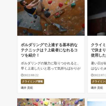
ボルダリングで上達する基本的な
クライ
テクニックは？上級者になれるコ
で決ま
ツを紹介！
使用し
ボルダリングの魅力に取りつかれると、
暑い日が
早く上達したいと思って気持ちばかりが
はないた
焦ってしまいますよね。 しかし、保持
ジムで登
2022/08/22
2022/07/
力はすぐに手に入れることができるもの
う。 し
クライミング情報
クライミン
ではありません。しかし、登れない課題
定が合わ
磯井 貴範
磯井 貴範
を登れるようになりたいと思う気持ちは
に行けず
共感 […]
けられ […