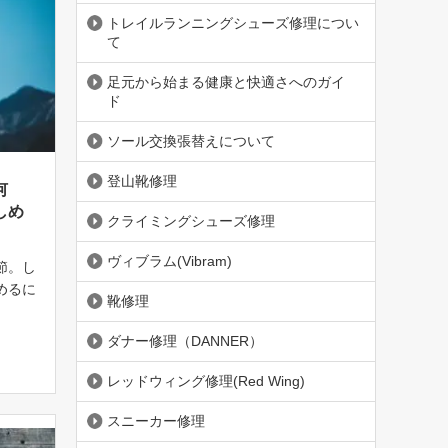
トレイルランニングシューズ修理につい
て
足元から始まる健康と快適さへのガイ
ド
ソール交換張替えについて
登山靴修理
何
しめ
クライミングシューズ修理
ヴィブラム(Vibram)
節。し
めるに
靴修理
 特
を集め
ダナー修理（DANNER）
車場が
、守ら
レッドウィング修理(Red Wing)
スニーカー修理