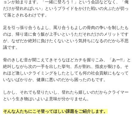
ョンが始まります。「一緒に登ろう！」という会話などなく、「俺
だけが登れればいい」というプライドをかけた戦いの火ぶたが切っ
て落とされるわけです。
足を引っ張り合うもよし、罵り合うもよしの骨肉の争いを制したも
のは、帰り道に食う飯が上手いというただそれだけのメリットです
が、なぜだか絶対に負けたくないという気持ちになるのだから不思
議です。
骨のきしむ音が聞こえてきそうなほどカチを握りこみ、「あー!!」と
絶叫しながら次の一手を出した挙句、爪が割れ、指皮が裂ける。そ
れほど激しいクライミングをしたとしても何の社会貢献にもなって
いないばかりか、健康に悪いのだから困ったのもです。
しかし、それでも登りたいし、登れたら嬉しいのだからクライマー
という生き物はいよいよ意味が分かりません。
そんな人たちにこそ登ってほしい課題をご紹介します。