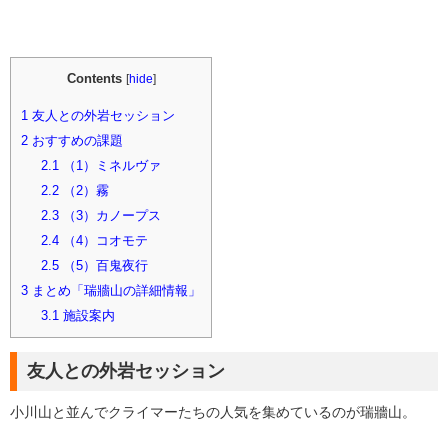
Contents
[
hide
]
1
友人との外岩セッション
2
おすすめの課題
2.1
（1）ミネルヴァ
2.2
（2）霧
2.3
（3）カノープス
2.4
（4）コオモテ
2.5
（5）百鬼夜行
3
まとめ「瑞牆山の詳細情報」
3.1
施設案内
友人との外岩セッション
小川山と並んでクライマーたちの人気を集めているのが瑞牆山。