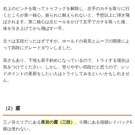
右上のピンチを取ってトゥフックを解除し、左手のカチを取りに行
くところが第一核心。振られに耐えられないと、予想以上に弾き飛
ばされます。第二核心は左ヒールをかけて左手でカチを取った後、
体を引き上げてから飛ばす一手。
元々は五段だったはずですが、ホールドの発見とムーブの開発によ
って四段にグレードダウンしました。
高さもあり、下地も若干斜めになっているので、トライする場合は
気をつけてください。しかし、登りやすい四段だと思うので、レッ
ドポイントの更新をしたい人はトライしてみるといいかもしれませ
ん。
（2）霧
三ノ谷エリアにある
夜岩の霧（三段）
。※隣にある瑞牆レイバック5
級は使わない。