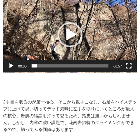
動
画
プ
レ
ー
ヤ
ー
00:00
00:57
2手目を取るのが第一核心。そこから数手こなし、右足をハイステッ
プに上げて思い切ってデッド気味に左手を取りにいくところが最大
の核心。岩肌の結晶を持って登るため、指皮は痛いかもしれませ
ん。しかし、内容の濃い課題で、花崗岩独特のクライミングができ
るので、触ってみる価値はあります。