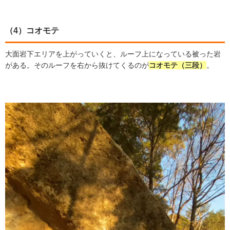
（4）コオモテ
大面岩下エリアを上がっていくと、ルーフ上になっている被った岩
がある。そのルーフを右から抜けてくるのが
コオモテ（三段）
。
動
画
プ
レ
ー
ヤ
ー