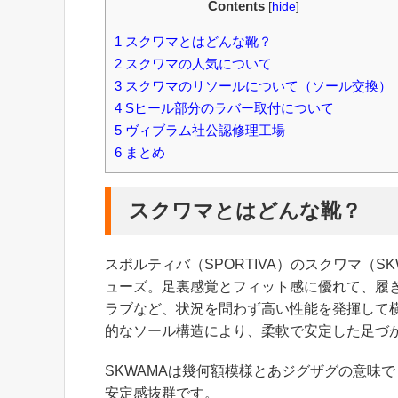
Contents
[
hide
]
1
スクワマとはどんな靴？
2
スクワマの人気について
3
スクワマのリソールについて（ソール交換）
4
Sヒール部分のラバー取付について
5
ヴィブラム社公認修理工場
6
まとめ
スクワマとはどんな靴？
スポルティバ（SPORTIVA）のスクワマ（
ューズ。足裏感覚とフィット感に優れて、履
ラブなど、状況を問わず高い性能を発揮して
的なソール構造により、柔軟で安定した足づ
SKWAMAは幾何額模様とあジグザグの意味
安定感抜群です。