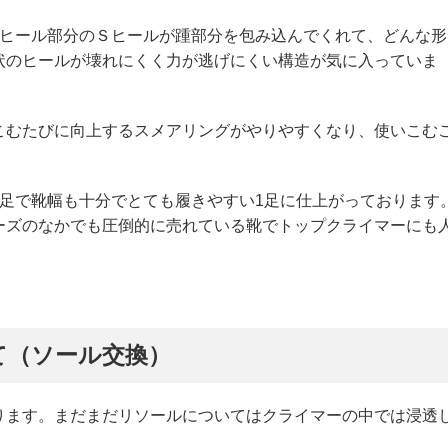
はヒール部分のＳヒールが踵部分を包み込んでくれて、どんな形
状のヒールが壊れにくく力が逃げにくい構造が気に入っていま
こむたびに向上するスメアリングがやりやすくなり、使いこむ
1足で靴幅も十分でとても履きやすい1足に仕上がっております
ーズのなかでも圧倒的に売れている靴でトップクライマーにも
て（ソール交換）
ります。まだまだリソールについてはクライマーの中では浸透