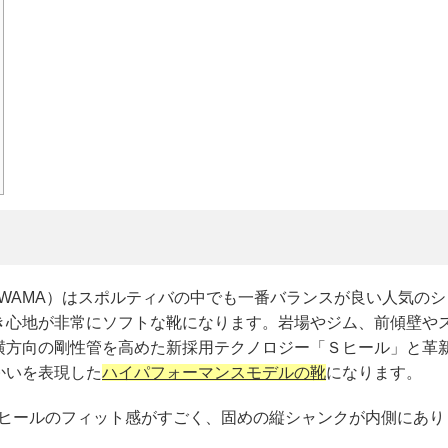
SKWAMA）はスポルティバの中でも一番バランスが良い人気のシ
き心地が非常にソフトな靴になります。岩場やジム、前傾壁や
横方向の剛性管を高めた新採用テクノロジー「Ｓヒール」と革
かいを表現した
ハイパフォーマンスモデルの靴
になります。
でヒールのフィット感がすごく、固めの縦シャンクが内側にあり